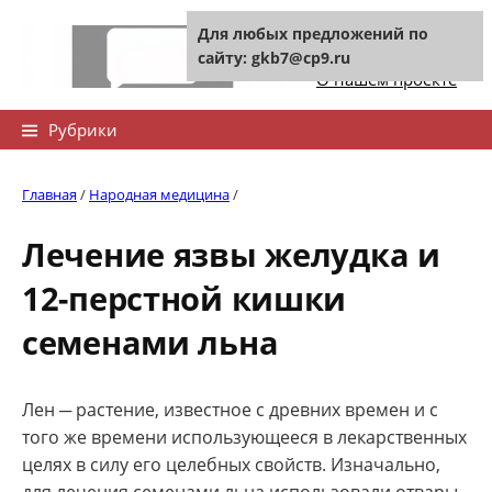
Skip
Для любых предложений по
to
Контакты сайта
сайту: gkb7@cp9.ru
content
О нашем проекте
Найти:
Рубрики
Главная
/
Народная медицина
/
Лечение язвы желудка и
12-перстной кишки
семенами льна
Лен ─ растение, известное с древних времен и с
того же времени использующееся в лекарственных
целях в силу его целебных свойств. Изначально,
для лечения семенами льна использовали отвары