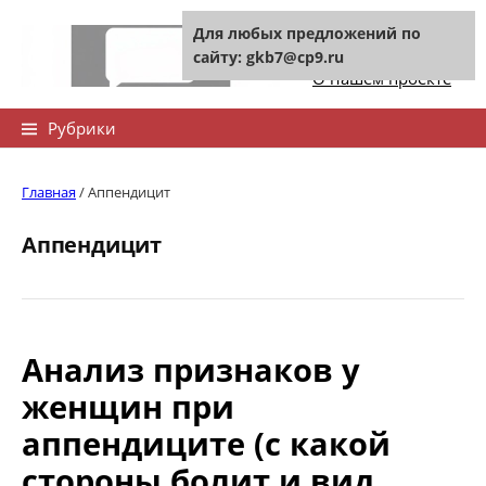
Skip
Для любых предложений по
to
Контакты сайта
сайту: gkb7@cp9.ru
content
О нашем проекте
Найти:
Рубрики
Главная
/
Аппендицит
Аппендицит
Анализ признаков у
женщин при
аппендиците (с какой
стороны болит и вид