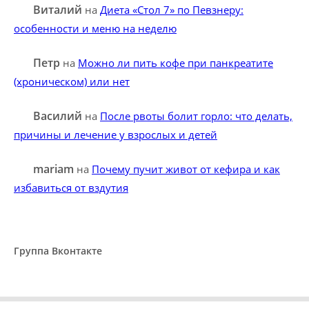
Виталий
на
Диета «Стол 7» по Певзнеру:
особенности и меню на неделю
Петр
на
Можно ли пить кофе при панкреатите
(хроническом) или нет
Василий
на
После рвоты болит горло: что делать,
причины и лечение у взрослых и детей
mariam
на
Почему пучит живот от кефира и как
избавиться от вздутия
Группа Вконтакте