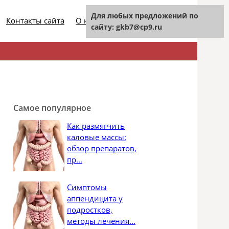
Для любых предложений по
Контакты сайта
О нашем проекте
сайту: gkb7@cp9.ru
Найти:
Самое популярное
Как размягчить
каловые массы:
обзор препаратов,
пр...
Симптомы
аппендицита у
подростков,
методы лечения...