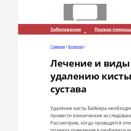
Skip
to
content
Заболевания
Первая помощ
Главная
/
Болезни
/
Лечение и виды
удалению кисты
сустава
Удаление кисты Бейкера необходим
провести клинические исследован
Рассмотрим, когда проводится опе
правила поведения в реабилитац