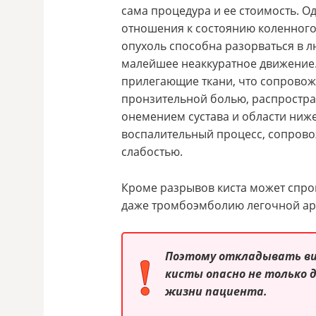
сама процедура и ее стоимость. Од
отношения к состоянию коленного
опухоль способна разорваться в л
малейшее неаккуратное движение. 
прилегающие ткани, что сопровож
пронзительной болью, распростр
онемением сустава и области ниже
воспалительный процесс, сопров
слабостью.
Кроме разрывов киста может спро
даже тромбоэмболию легочной арт
Поэтому откладывать виз
кисты опасно не только д
жизни пациента.