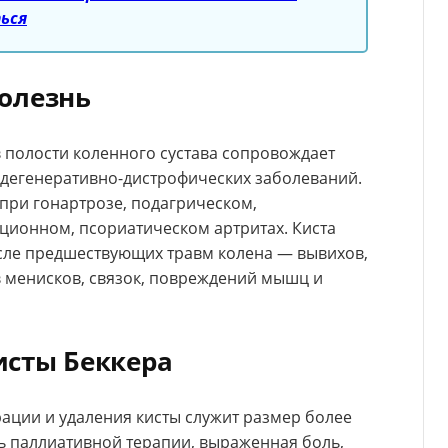
ься
олезнь
 полости коленного сустава сопровождает
 дегенеративно-дистрофических заболеваний.
при гонартрозе, подагрическом,
ционном, псориатическом артритах. Киста
сле предшествующих травм колена — вывихов,
 менисков, связок, повреждений мышц и
исты Беккера
ации и удаления кисты служит размер более
ь паллиативной терапии, выраженная боль,