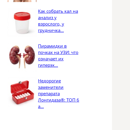
Как собрать кал на
анализ у
взрослого, у
грудничка...
Пирамидки в
почках на УЗИ: что
означает их
гиперэх...
Недорогие
заменители
препарата
Лонгидаза®: ТОП 6
а...