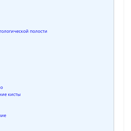
ологической полости
во
ние кисты
ние