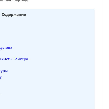
Содержание
сустава
 кисты Бейкера
туры
у
о