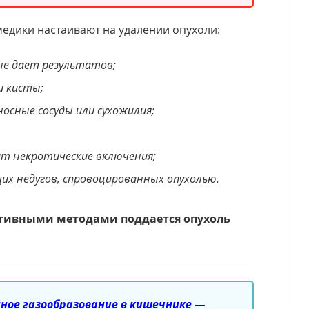
едики настаивают на удалении опухоли:
не дает результатов;
и кисты;
носные сосуды или сухожилия;
ит некротические включения;
х недугов, спровоцированных опухолью.
тивными методами поддается опухоль
ное газообразование в кишечнике —