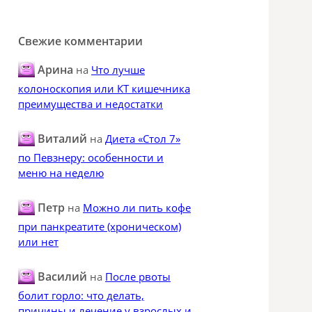
Свежие комментарии
Арина
на
Что лучше
колоноскопия или КТ кишечника
преимущества и недостатки
Виталий
на
Диета «Стол 7»
по Певзнеру: особенности и
меню на неделю
Петр
на
Можно ли пить кофе
при панкреатите (хроническом)
или нет
Василий
на
После рвоты
болит горло: что делать,
причины и лечение у взрослых и