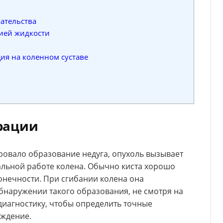
ательства
цией жидкости
ия на коленном суставе
рации
ровало образование недуга, опухоль вызывает
альной работе колена. Обычно киста хорошо
онечности. При сгибании колена она
бнаружении такого образования, не смотря на
диагностику, чтобы определить точные
ождение.