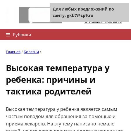
Skip
Для любых предложений по
to
Контакты сайта
сайту: gkb7@cp9.ru
content
О нашем проекте
Найти:
Рубрики
Главная
/
Болезни
/
Высокая температура у
ребенка: причины и
тактика родителей
Высокая температура у ребенка является самым
частым поводом для обращения за помощью и
приема лекарств. На эту тему написано немало
статей, но все равно родители продолжают впадать