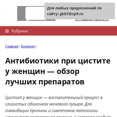
Skip
Для любых предложений по
to
Контакты сайта
сайту: gkb7@cp9.ru
content
О нашем проекте
Найти:
Рубрики
Главная
/
Болезни
/
Антибиотики при цистите
у женщин — обзор
лучших препаратов
Цистит у женщин — воспалительный процесс в
слизистых оболочках мочевого пузыря. Для
ликвидации причины и симптомов патологии
назначают комплексное лечение, в которое входит