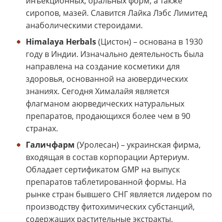
инъекционных, оральных форм, а также
сиропов, мазей. Славится Лайка Лэбс Лимитед
анаболическими стероидами.
Himalaya Herbals
(Цистон) – основана в 1930
году в Индии. Изначально деятельность была
направлена на создание косметики для
здоровья, основанной на аювердических
знаниях. Сегодня Хималайя является
флагманом аюрведических натуральных
препаратов, продающихся более чем в 90
странах.
Галичфарм
(Уролесан) – украинская фирма,
входящая в состав корпорации Артериум.
Обладает сертификатом GMP на выпуск
препаратов таблетированной формы. На
рынке стран бывшего СНГ является лидером по
производству фитохимических субстанций,
содержащих растительные экстракты.