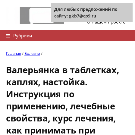
Skip
Для любых предложений по
to
Контакты сайта
сайту: gkb7@cp9.ru
content
О нашем проекте
Найти:
Рубрики
Главная
/
Болезни
/
Валерьянка в таблетках,
каплях, настойка.
Инструкция по
применению, лечебные
свойства, курс лечения,
как принимать при