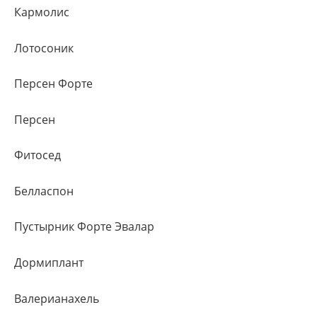
Кармолис
Лотосоник
Персен Форте
Персен
Фитосед
Белласпон
Пустырник Форте Эвалар
Дормиплант
Валерианахель