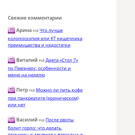
Свежие комментарии
Арина
на
Что лучше
колоноскопия или КТ кишечника
преимущества и недостатки
Виталий
на
Диета «Стол 7»
по Певзнеру: особенности и
меню на неделю
Петр
на
Можно ли пить кофе
при панкреатите (хроническом)
или нет
Василий
на
После рвоты
болит горло: что делать,
причины и лечение у взрослых и