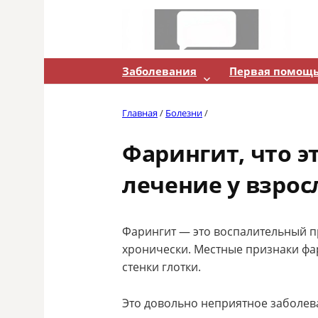
Skip
to
content
Заболевания
Первая помощ
Главная
/
Болезни
/
Фарингит, что э
лечение у взро
Фарингит — это воспалительный п
хронически. Местные признаки фа
стенки глотки.
Это довольно неприятное заболев