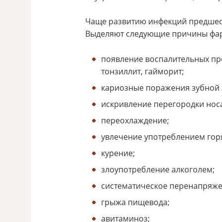
Чаще развитию инфекций предшест
Выделяют следующие причины фар
появление воспалительных про
тонзиллит, гайморит;
кариозные поражения зубной 
искривление перегородки нос
переохлаждение;
увлечение употреблением гор
курение;
злоупотребление алкоголем;
систематическое перенапряже
грыжа пищевода;
авитаминоз;