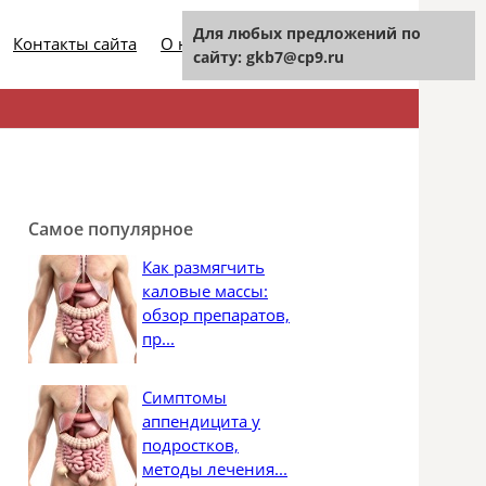
Для любых предложений по
Контакты сайта
О нашем проекте
сайту: gkb7@cp9.ru
Найти:
Самое популярное
Как размягчить
каловые массы:
обзор препаратов,
пр...
Симптомы
аппендицита у
подростков,
методы лечения...