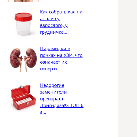
Как собрать кал на
анализ у
взрослого, у
грудничка...
Пирамидки в
почках на УЗИ: что
означает их
гиперэх...
Недорогие
заменители
препарата
Лонгидаза®: ТОП 6
а...