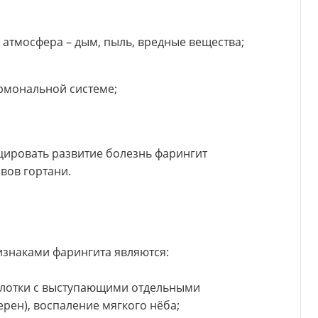
атмосфера – дым, пыль, вредные вещества;
рмональной системе;
цировать развитие болезнь фарингит
вов гортани.
знаками фарингита являются:
 глотки с выступающими отдельными
ерен), воспаление мягкого нёба;