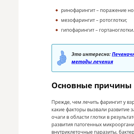
ринофарингит – поражение но
мезофарингит – ротоглотки;
гипофарингит – гортаноглотки
Это интересно:
Печеночн
методы лечения
Основные причины
Прежде, чем лечить фарингит у взр
какие факторы вызвали развитие 
очаги в области глотки в результ
развития патогенных микроорганиз
внутриклеточные паразиты, бакте