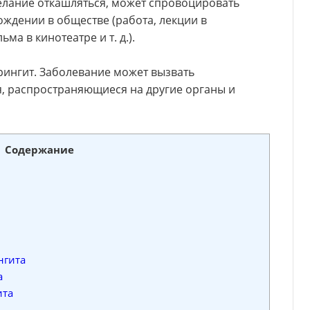
елание откашляться, может спровоцировать
ждении в обществе (работа, лекции в
ма в кинотеатре и т. д.).
рингит. Заболевание может вызвать
, распространяющиеся на другие органы и
Содержание
нгита
а
ита