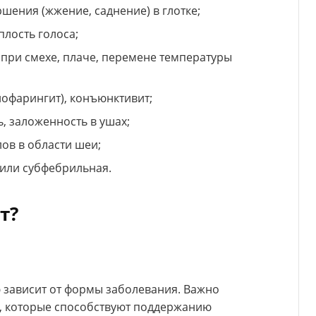
ршения (жжение, саднение) в глотке;
плость голоса;
при смехе, плаче, перемене температуры
нофарингит), конъюнктивит;
, заложенность в ушах;
ов в области шеи;
 или субфебрильная.
т?
ю зависит от формы заболевания. Важно
, которые способствуют поддержанию