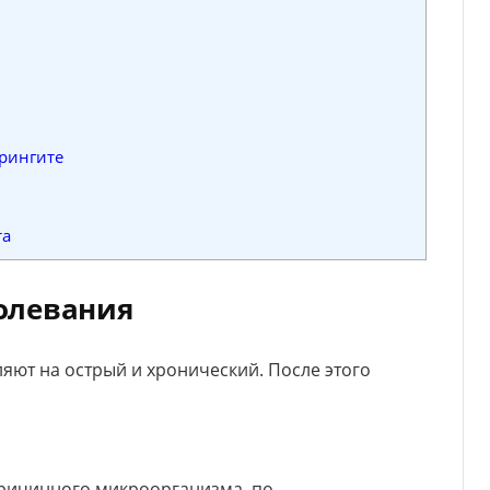
рингите
та
олевания
яют на острый и хронический. После этого
причинного микроорганизма, по