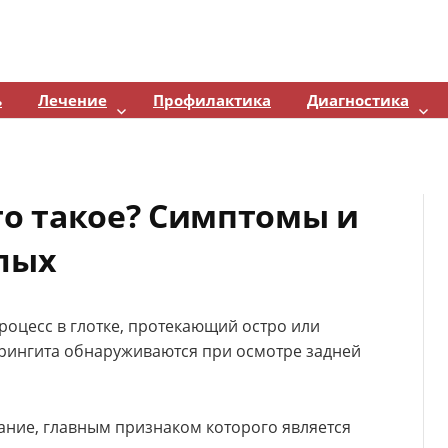
ь
Лечение
Профилактика
Диагностика
то такое? Симптомы и
слых
роцесс в глотке, протекающий остро или
рингита обнаруживаются при осмотре задней
ание, главным признаком которого является