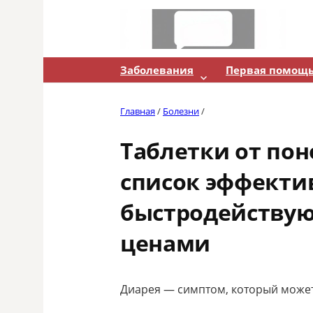
Skip
to
content
Заболевания
Первая помощ
Главная
/
Болезни
/
Таблетки от пон
список эффекти
быстродействую
ценами
Диарея — симптом, который может