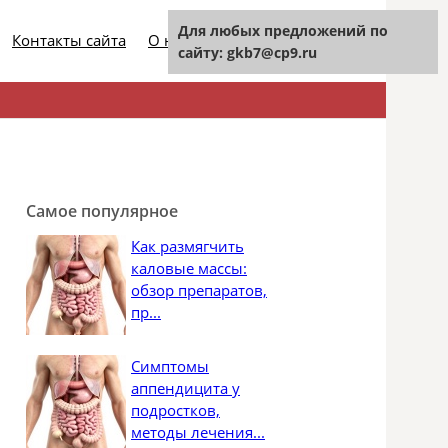
Для любых предложений по
Контакты сайта
О нашем проекте
сайту: gkb7@cp9.ru
Найти:
Самое популярное
Как размягчить
каловые массы:
обзор препаратов,
пр...
Симптомы
аппендицита у
подростков,
методы лечения...