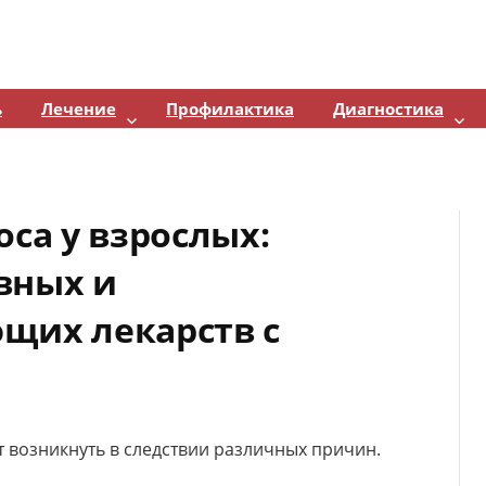
ь
Лечение
Профилактика
Диагностика
оса у взрослых:
вных и
щих лекарств с
 возникнуть в следствии различных причин.