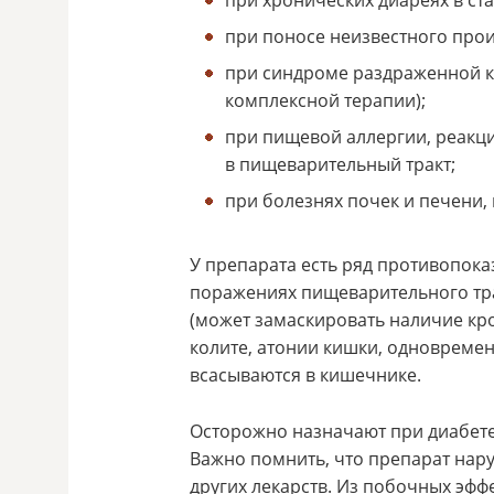
при поносе неизвестного прои
при синдроме раздраженной к
комплексной терапии);
при пищевой аллергии, реакци
в пищеварительный тракт;
при болезнях почек и печени,
У препарата есть ряд противопока
поражениях пищеварительного тра
(может замаскировать наличие кро
колите, атонии кишки, одновремен
всасываются в кишечнике.
Осторожно назначают при диабете
Важно помнить, что препарат нар
других лекарств. Из побочных эффе