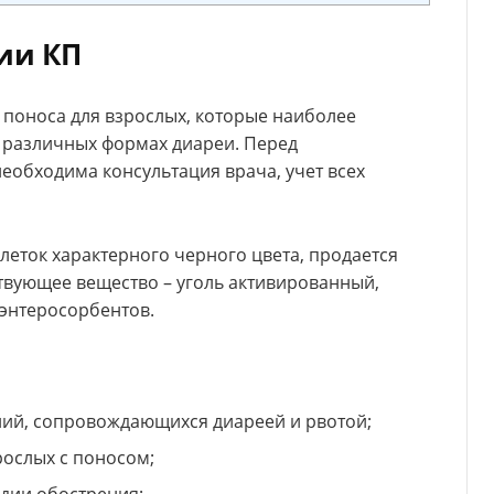
сии КП
 поноса для взрослых, которые наиболее
 различных формах диареи. Перед
обходима консультация врача, учет всех
леток характерного черного цвета, продается
твующее вещество – уголь активированный,
 энтеросорбентов.
ний, сопровождающихся диареей и рвотой;
рослых с поносом;
адии обострения;