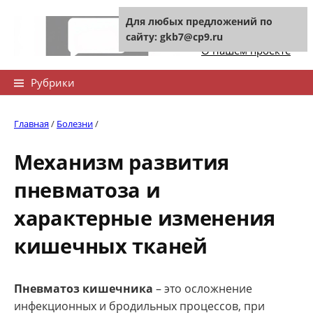
Skip
Для любых предложений по
to
Контакты сайта
сайту: gkb7@cp9.ru
content
О нашем проекте
Найти:
Рубрики
Главная
/
Болезни
/
Механизм развития
пневматоза и
характерные изменения
кишечных тканей
Пневматоз кишечника
– это осложнение
инфекционных и бродильных процессов, при