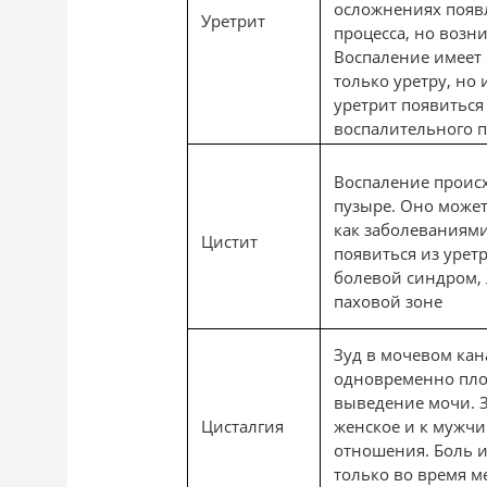
осложнениях появл
Уретрит
процесса, но возни
Воспаление имеет 
только уретру, но 
уретрит появиться
воспалительного п
Воспаление проис
пузыре. Оно може
как заболеваниями
Цистит
появиться из урет
болевой синдром,
паховой зоне
Зуд в мочевом кан
одновременно пло
выведение мочи. 
Цисталгия
женское и к мужчи
отношения. Боль 
только во время м