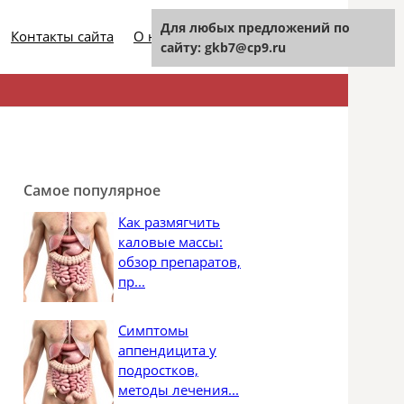
Для любых предложений по
Контакты сайта
О нашем проекте
сайту: gkb7@cp9.ru
Найти:
Самое популярное
Как размягчить
каловые массы:
обзор препаратов,
пр...
Симптомы
аппендицита у
подростков,
методы лечения...