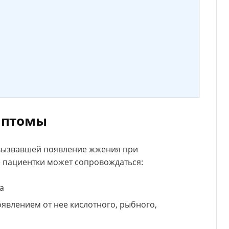
мптомы
 вызвавшей появление жжения при
 пациентки может сопровождаться:
а
явлением от нее кислотного, рыбного,