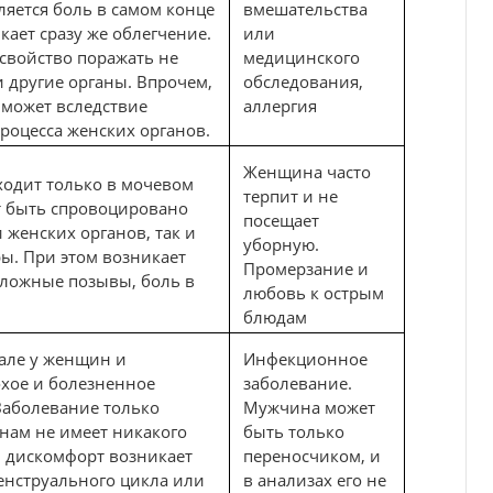
яется боль в самом конце
вмешательства
кает сразу же облегчение.
или
свойство поражать не
медицинского
и другие органы. Впрочем,
обследования,
 может вследствие
аллергия
роцесса женских органов.
Женщина часто
ходит только в мочевом
терпит и не
т быть спровоцировано
посещает
 женских органов, так и
уборную.
ры. При этом возникает
Промерзание и
 ложные позывы, боль в
любовь к острым
блюдам
але у женщин и
Инфекционное
хое и болезненное
заболевание.
Заболевание только
Мужчина может
нам не имеет никакого
быть только
и дискомфорт возникает
переносчиком, и
енструального цикла или
в анализах его не