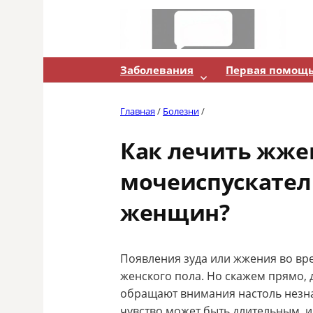
Skip
to
content
Заболевания
Первая помощ
Главная
/
Болезни
/
Как лечить жже
мочеиспускател
женщин?
Появления зуда или жжения во врем
женского пола. Но скажем прямо, 
обращают внимания настоль незна
чувство может быть длительным, и