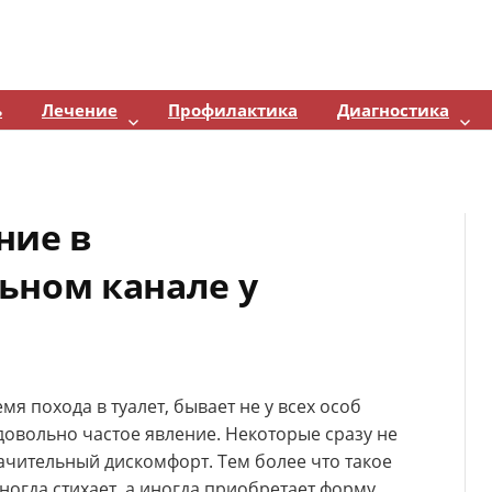
ь
Лечение
Профилактика
Диагностика
ние в
ьном канале у
я похода в туалет, бывает не у всех особ
довольно частое явление. Некоторые сразу не
чительный дискомфорт. Тем более что такое
ногда стихает, а иногда приобретает форму,