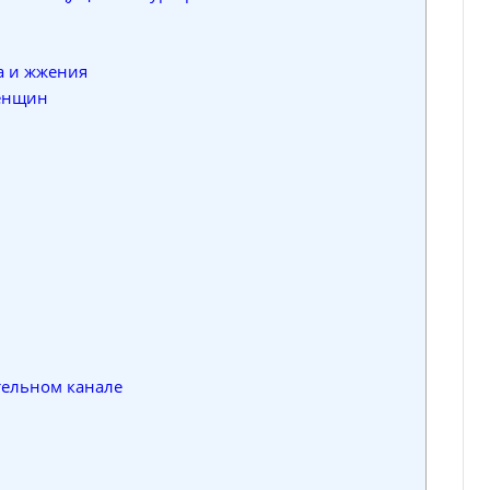
а и жжения
енщин
тельном канале