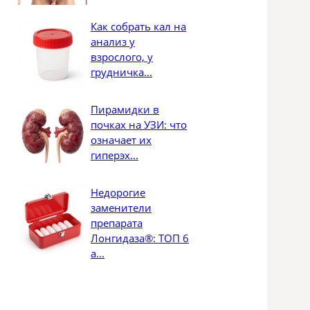
Как собрать кал на
анализ у
взрослого, у
грудничка...
Пирамидки в
почках на УЗИ: что
означает их
гиперэх...
Недорогие
заменители
препарата
Лонгидаза®: ТОП 6
а...