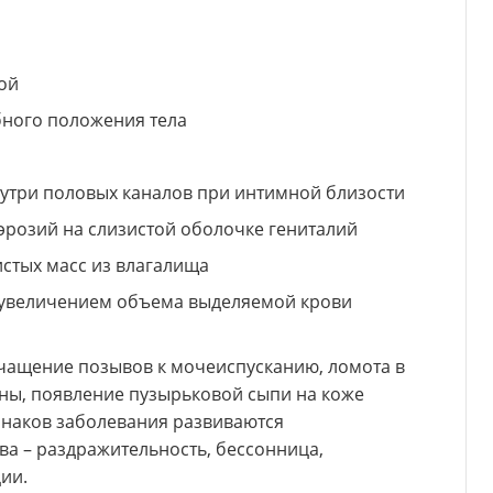
ой
бного положения тела
три половых каналов при интимной близости
эрозий на слизистой оболочке гениталий
истых масс из влагалища
 увеличением объема выделяемой крови
чащение позывов к мочеиспусканию, ломота в
ны, появление пузырьковой сыпи на коже
знаков заболевания развиваются
ва – раздражительность, бессонница,
ии.