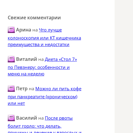
Свежие комментарии
Арина
на
Что лучше
колоноскопия или КТ кишечника
преимущества и недостатки
Виталий
на
Диета «Стол 7»
по Певзнеру: особенности и
меню на неделю
Петр
на
Можно ли пить кофе
при панкреатите (хроническом)
или нет
Василий
на
После рвоты
болит горло: что делать,
причины и лечение у взрослых и