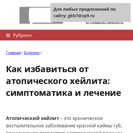
Skip
Для любых предложений по
to
Контакты сайта
сайту: gkb7@cp9.ru
content
О нашем проекте
Найти:
Рубрики
Главная
/
Болезни
/
Как избавиться от
атопического хейлита:
симптоматика и лечение
Атопический хейлит
– это хроническое
воспалительное заболевание красной каймы губ,