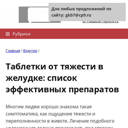
Skip
Для любых предложений по
to
Контакты сайта
сайту: gkb7@cp9.ru
content
О нашем проекте
Найти:
Рубрики
Главная
/
Вздутие
/
Таблетки от тяжести в
желудке: список
эффективных препаратов
Многим людям хорошо знакома такая
симптоматика, как ощущение тяжести и
переполненности в животе. Лечение подобного
недомогания должно происходить под строгим