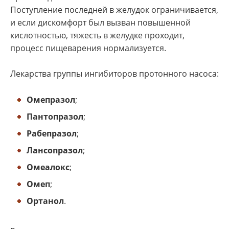
Поступление последней в желудок ограничивается,
и если дискомфорт был вызван повышенной
кислотностью, тяжесть в желудке проходит,
процесс пищеварения нормализуется.
Лекарства группы ингибиторов протонного насоса:
Омепразол
;
Пантопразол
;
Рабепразол
;
Лансопразол
;
Омеалокс
;
Омеп
;
Ортанол
.