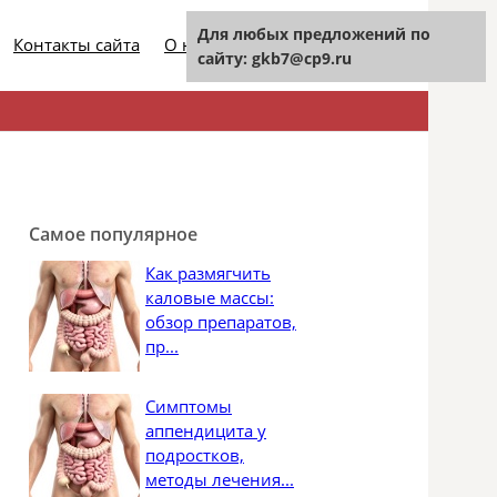
Для любых предложений по
Контакты сайта
О нашем проекте
сайту: gkb7@cp9.ru
Найти:
Самое популярное
Как размягчить
каловые массы:
обзор препаратов,
пр...
Симптомы
аппендицита у
подростков,
методы лечения...