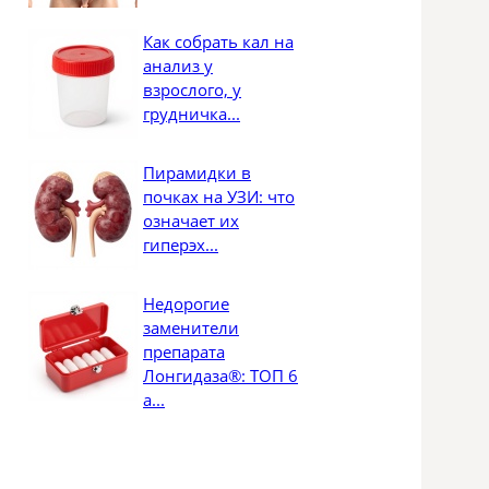
Как собрать кал на
анализ у
взрослого, у
грудничка...
Пирамидки в
почках на УЗИ: что
означает их
гиперэх...
Недорогие
заменители
препарата
Лонгидаза®: ТОП 6
а...