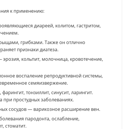
ания к применению:
оявляющиеся диареей, колитом, гастритом,
ечением.
рыщами, грибками. Также он отлично
траняет признаки диатеза.
 эрозия, кольпит, молочница, кровотечение,
онное воспаление репродуктивной системы,
девременное семяизвержение.
фарингит, тонзиллит, синусит, ларингит.
а при простудных заболеваниях.
ых сосудов — варикозное расширение вен.
болевания пародонта, ослабление,
т, стоматит.