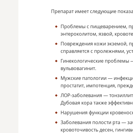
Препарат имеет следующие показ
Проблемы с пищеварением, пр
энтероколитом, язвой, кровот
Повреждения кожи экземой, п
справляется с пролежнями, ус
Гинекологические проблемы —
вульвовагинит.
Мужские патологии — инфекци
простатит, импотенция, преж
ЛОР-заболевания — тонзиллит, 
Дубовая кора также эффективн
Нарушения функции кровеносн
Заболевания полости рта — за
кровоточивость десен, гингиви