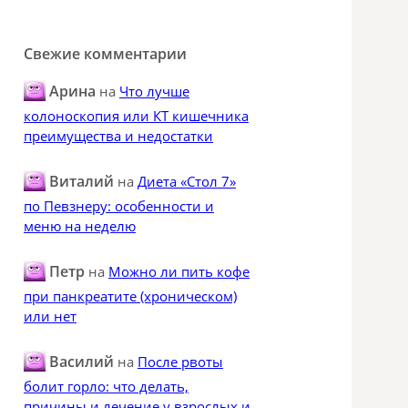
Свежие комментарии
Арина
на
Что лучше
колоноскопия или КТ кишечника
преимущества и недостатки
Виталий
на
Диета «Стол 7»
по Певзнеру: особенности и
меню на неделю
Петр
на
Можно ли пить кофе
при панкреатите (хроническом)
или нет
Василий
на
После рвоты
болит горло: что делать,
причины и лечение у взрослых и