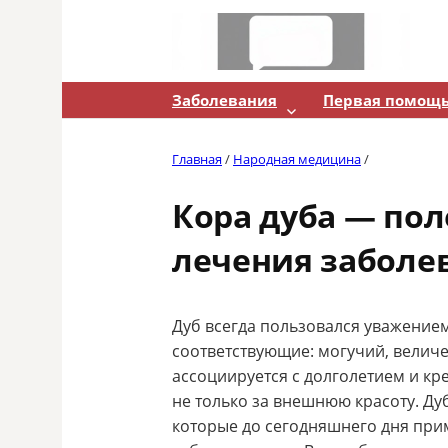
Skip
to
content
Заболевания
Первая помощ
Главная
/
Народная медицина
/
Кора дуба — по
лечения заболе
Дуб всегда пользовался уважением
соответствующие: могучий, величе
ассоциируется с долголетием и кр
не только за внешнюю красоту. Ду
которые до сегодняшнего дня при