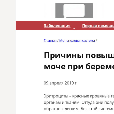
Skip
to
content
Заболевания
Первая помощ
Главная
/
Мочеполовая система
/
Причины повыш
моче при берем
09 апреля 2019 г.
Эритроциты – красные кровяные те
органам и тканям. Оттуда они пол
обратно к легким. Без этой систем