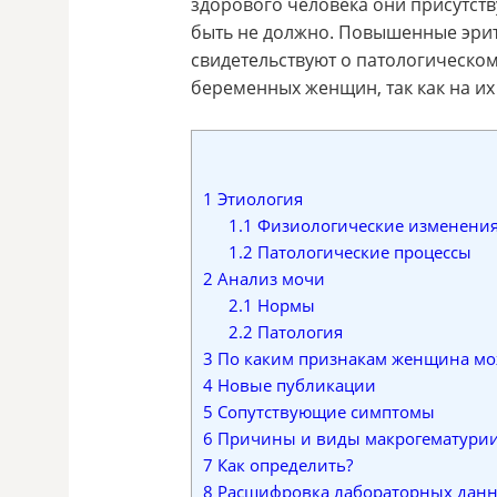
здорового человека они присутству
быть не должно. Повышенные эри
свидетельствуют о патологическом
беременных женщин, так как на их
1
Этиология
1.1
Физиологические изменени
1.2
Патологические процессы
2
Анализ мочи
2.1
Нормы
2.2
Патология
3
По каким признакам женщина мож
4
Новые публикации
5
Сопутствующие симптомы
6
Причины и виды макрогематури
7
Как определить?
8
Расшифровка лабораторных дан