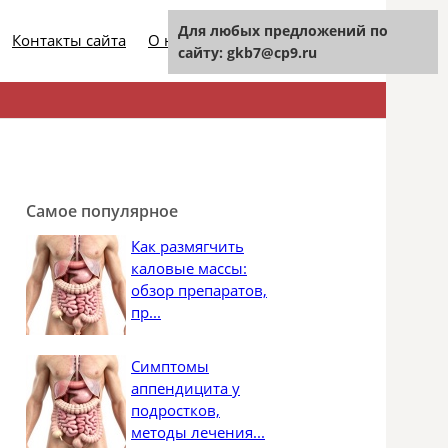
Для любых предложений по
Контакты сайта
О нашем проекте
сайту: gkb7@cp9.ru
Найти:
Самое популярное
Как размягчить
каловые массы:
обзор препаратов,
пр...
Симптомы
аппендицита у
подростков,
методы лечения...