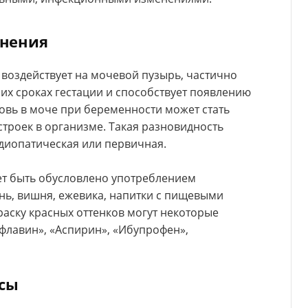
енения
воздействует на мочевой пузырь, частично
них сроках гестации и способствует появлению
овь в моче при беременности может стать
троек в организме. Такая разновидность
идиопатическая или первичная.
ет быть обусловлено употреблением
ень, вишня, ежевика, напитки с пищевыми
раску красных оттенков могут некоторые
флавин», «Аспирин», «Ибупрофен»,
ссы