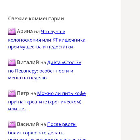
Свежие комментарии
Арина
на
Что лучше
колоноскопия или КТ кишечника
преимущества и недостатки
Виталий
на
Диета «Стол 7»
по Певзнеру: особенности и
меню на неделю
Петр
на
Можно ли пить кофе
при панкреатите (хроническом)
или нет
Василий
на
После рвоты
болит горло: что делать,
причины и лечение у взрослых и