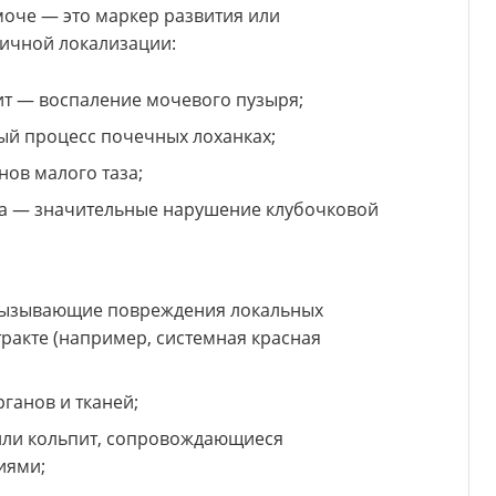
моче — это маркер развития или
ичной локализации:
ит — воспаление мочевого пузыря;
й процесс почечных лоханках;
ов малого таза;
а — значительные нарушение клубочковой
вызывающие повреждения локальных
ракте (например, системная красная
ганов и тканей;
 или кольпит, сопровождающиеся
иями;