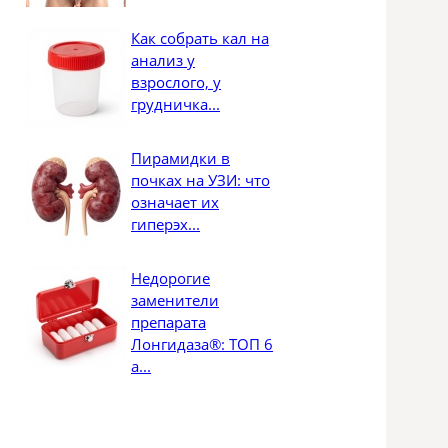
Как собрать кал на
анализ у
взрослого, у
грудничка...
Пирамидки в
почках на УЗИ: что
означает их
гиперэх...
Недорогие
заменители
препарата
Лонгидаза®: ТОП 6
а...