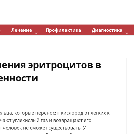
ь
Лечение
Профилактика
Диагностика
ения эритроцитов в
енности
льца, которые переносят кислород от легких к
учают углекислый газ и возвращают его
ы человек не сможет существовать. У