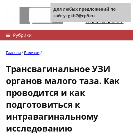
Skip
Для любых предложений по
to
Контакты сайта
сайту: gkb7@cp9.ru
content
О нашем проекте
Найти:
Рубрики
Главная
/
Болезни
/
Трансвагинальное УЗИ
органов малого таза. Как
проводится и как
подготовиться к
интравагинальному
исследованию