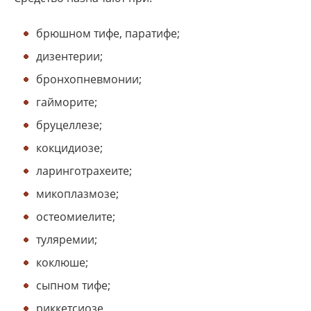
брюшном тифе, паратифе;
дизентерии;
бронхопневмонии;
гайморите;
бруцеллезе;
кокцидиозе;
ларинготрахеите;
микоплазмозе;
остеомиелите;
туляремии;
коклюше;
сыпном тифе;
риккетсиозе,