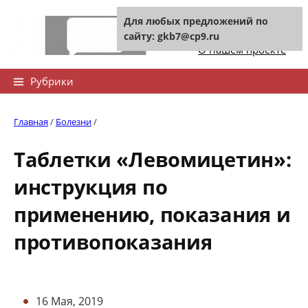
Skip
Для любых предложений по
to
Контакты сайта
сайту: gkb7@cp9.ru
content
О нашем проекте
Найти:
Рубрики
Главная
/
Болезни
/
Таблетки «Левомицетин»:
инструкция по
применению, показания и
противопоказания
16 Мая, 2019