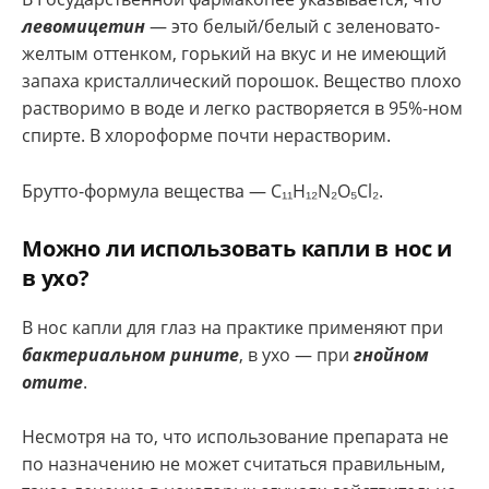
левомицетин
— это белый/белый с зеленовато-
желтым оттенком, горький на вкус и не имеющий
запаха кристаллический порошок. Вещество плохо
растворимо в воде и легко растворяется в 95%-ном
спирте. В хлороформе почти нерастворим.
Брутто-формула вещества — C₁₁H₁₂N₂O₅Cl₂.
Можно ли использовать капли в нос и
в ухо?
В нос капли для глаз на практике применяют при
бактериальном рините
, в ухо — при
гнойном
отите
.
Несмотря на то, что использование препарата не
по назначению не может считаться правильным,