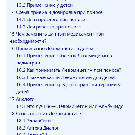
13.2
Применение у детей
14
Схема приёма и дозировка при поносе
14.1
Для взрослого при поносе
14.2
Для ребёнка при поносе
15
Чем заменить данный медикамент при
необходимости?
16
Применение Левомицетина детям
16.1
Применение таблеток Левомицетин в
педиатрии
16.2
Как принимать Левомицетин при поносе?
16.3
Глазные капли Левомицетин для детей
16.4
Применение средств наружной терапии у
детей
17
Аналоги
17.1
Что лучше — Левомицетин или Альбуцид?
18
Сколько стоит Левомицетин?
18.1
ЗдравСити
18.2
Аптека Диалог
18.3
Аптека24