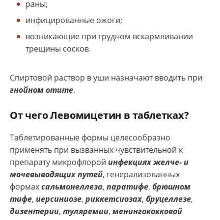
раны;
инфицированные ожоги;
возникающие при грудном вскармливании
трещины сосков.
Спиртовой раствор в уши назначают вводить при
гнойном отите
.
От чего Левомицетин в таблетках?
Таблетированные формы целесообразно
применять при вызванных чувствительной к
препарату микрофлорой
инфекциях желче- и
мочевыводящих путей
, генерализованных
формах
сальмонеллеза
,
паратифе
,
брюшном
тифе
,
иерсиниозе
,
риккетсиозах
,
бруцеллезе
,
дизентерии
,
туляремии
,
менингококковой