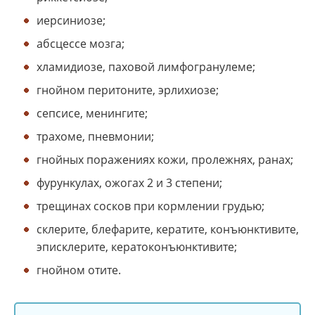
иерсиниозе;
абсцессе мозга;
хламидиозе, паховой лимфогранулеме;
гнойном перитоните, эрлихиозе;
сепсисе, менингите;
трахоме, пневмонии;
гнойных поражениях кожи, пролежнях, ранах;
фурункулах, ожогах 2 и 3 степени;
трещинах сосков при кормлении грудью;
склерите, блефарите, кератите, конъюнктивите,
эписклерите, кератоконъюнктивите;
гнойном отите.