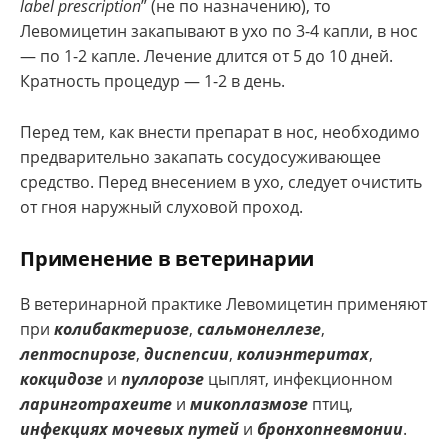
label prescription
” (не по назначению), то
Левомицетин закапывают в ухо по 3-4 капли, в нос
— по 1-2 капле. Лечение длится от 5 до 10 дней.
Кратность процедур — 1-2 в день.
Перед тем, как внести препарат в нос, необходимо
предварительно закапать сосудосуживающее
средство. Перед внесением в ухо, следует очистить
от гноя наружный слуховой проход.
Применение в ветеринарии
В ветеринарной практике Левомицетин применяют
при
колибактериозе
,
сальмонеллезе
,
лептоспирозе
,
диспепсии
,
колиэнтеритах
,
кокцидозе
и
пуллорозе
цыплят, инфекционном
ларинготрахеите
и
микоплазмозе
птиц,
инфекциях мочевых путей
и
бронхопневмонии
.