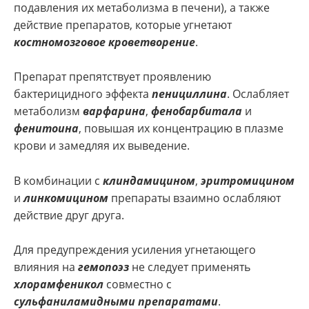
подавления их метаболизма в печени), а также
действие препаратов, которые угнетают
костномозговое кроветворение
.
Препарат препятствует проявлению
бактерицидного эффекта
пенициллина
. Ослабляет
метаболизм
варфарина
,
фенобарбитала
и
фенитоина
, повышая их концентрацию в плазме
крови и замедляя их выведение.
В комбинации с
клиндамицином
,
эритромицином
и
линкомицином
препараты взаимно ослабляют
действие друг друга.
Для предупреждения усиления угнетающего
влияния на
гемопоэз
не следует применять
хлорамфеникол
совместно с
сульфаниламидными препаратами
.