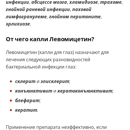
инфекции
,
абсцессе мозга
,
хламидиозе
,
трахоме
,
гнойной раневой инфекции
,
паховой
лимфогранулеме
,
гнойном перитоните
,
эрлихиозе
.
От чего капли Левомицетин?
Левомицетин (капли для глаз) назначают для
лечения следующих разновидностей
бактериальной инфекции глаз:
склерит
и
эписклерит
;
конъюнктивит
и
кератоконъюнктивит
;
блефарит
;
кератит
.
Применение препарата неэффективно, если