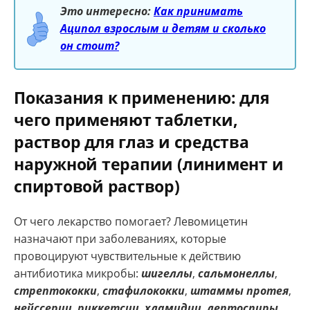
Это интересно:
Как принимать
Аципол взрослым и детям и сколько
он стоит?
Показания к применению: для
чего применяют таблетки,
раствор для глаз и средства
наружной терапии (линимент и
спиртовой раствор)
От чего лекарство помогает? Левомицетин
назначают при заболеваниях, которые
провоцируют чувствительные к действию
антибиотика микробы:
шигеллы
,
сальмонеллы
,
стрептококки
,
стафилококки
,
штаммы протея
,
нейссерии
,
риккетсии
,
хламидии
,
лептоспиры
,