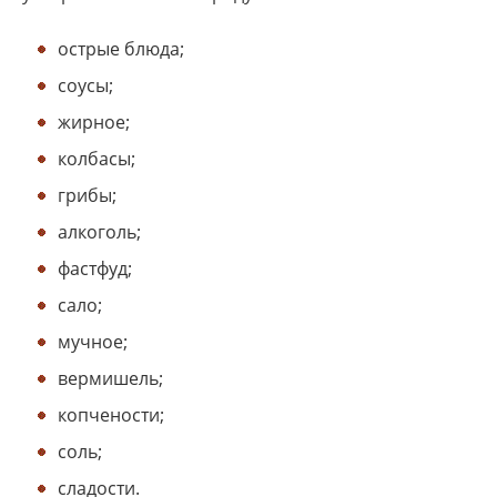
острые блюда;
соусы;
жирное;
колбасы;
грибы;
алкоголь;
фастфуд;
сало;
мучное;
вермишель;
копчености;
соль;
сладости.