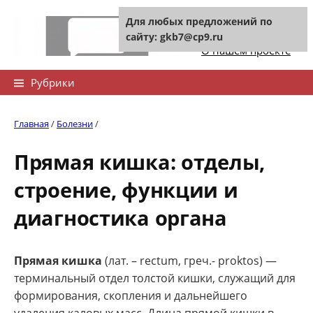
Skip
Для любых предложений по
to
Контакты сайта
сайту: gkb7@cp9.ru
content
О нашем проекте
Найти:
Рубрики
Главная
/
Болезни
/
Прямая кишка: отделы,
строение, функции и
диагностика органа
Прямая кишка
(лат. – rectum, греч.- proktos) —
терминальный отдел толстой кишки, служащий для
формирования, скопления и дальнейшего
удаления каловых масс. Длина прямой кишки в