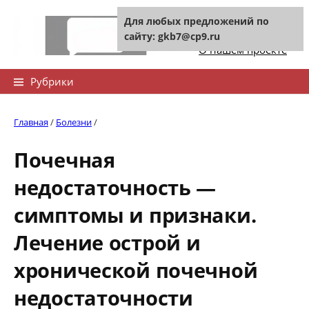
Skip
Для любых предложений по
to
Контакты сайта
сайту: gkb7@cp9.ru
content
О нашем проекте
Найти:
Рубрики
Главная
/
Болезни
/
Почечная
недостаточность —
симптомы и признаки.
Лечение острой и
хронической почечной
недостаточности