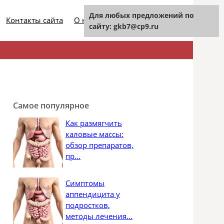
Для любых предложений по
Контакты сайта
О нашем проекте
сайту: gkb7@cp9.ru
Найти:
Самое популярное
Как размягчить
каловые массы:
обзор препаратов,
пр...
Симптомы
аппендицита у
подростков,
методы лечения...