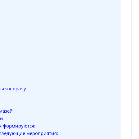
ься к врачу
мазей
ей
ях формируются:
следующие мероприятия: