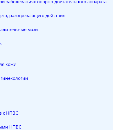
и заболеваниях опорно-двигательного аппарата
го, разогревающего действия
алительные мази
мы
ля кожи
 гинекологии
в с НПВС
ными НПВС