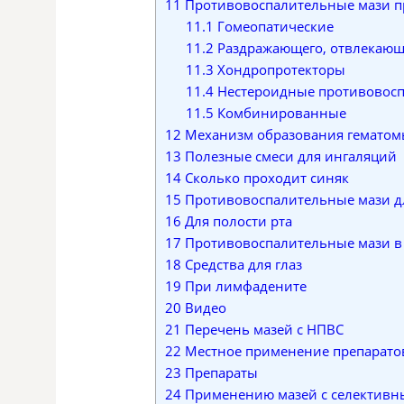
11
Противовоспалительные мази пр
11.1
Гомеопатические
11.2
Раздражающего, отвлекающе
11.3
Хондропротекторы
11.4
Нестероидные противовосп
11.5
Комбинированные
12
Механизм образования гемато
13
Полезные смеси для ингаляций
14
Сколько проходит синяк
15
Противовоспалительные мази д
16
Для полости рта
17
Противовоспалительные мази в
18
Средства для глаз
19
При лимфадените
20
Видео
21
Перечень мазей с НПВС
22
Местное применение препарато
23
Препараты
24
Применению мазей с селектив