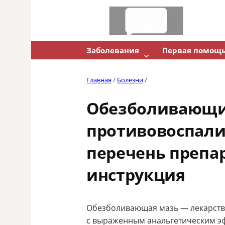
Skip
to
content
Заболевания
Первая помощ
Главная
/
Болезни
/
Обезболивающи
противовоспали
перечень препар
инструкция
Обезболивающая мазь — лекарств
с выраженным анальгетическим эфф