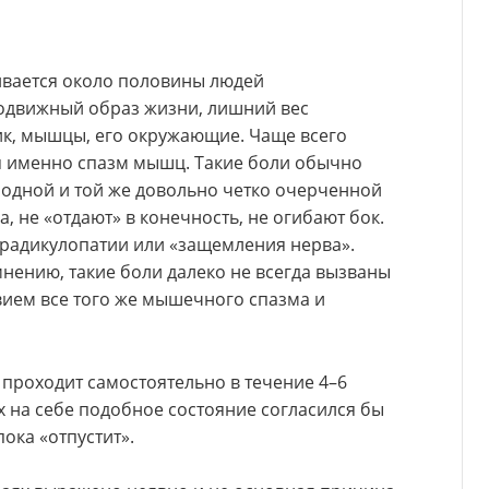
кивается около половины людей
одвижный образ жизни, лишний вес
ик, мышцы, его окружающие. Чаще всего
я именно спазм мышц. Такие боли обычно
в одной и той же довольно четко очерченной
, не «отдают» в конечность, не огибают бок.
 радикулопатии или «защемления нерва».
нению, такие боли далеко не всегда вызваны
твием все того же мышечного спазма и
е проходит самостоятельно в течение 4–6
х на себе подобное состояние согласился бы
ока «отпустит».