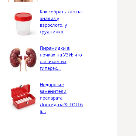
Как собрать кал на
анализ у
взрослого, у
грудничка...
Пирамидки в
почках на УЗИ: что
означает их
гиперэх...
Недорогие
заменители
препарата
Лонгидаза®: ТОП 6
а...