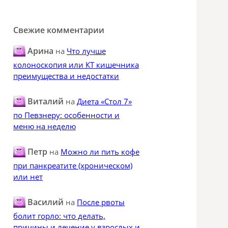
Свежие комментарии
Арина
на
Что лучше
колоноскопия или КТ кишечника
преимущества и недостатки
Виталий
на
Диета «Стол 7»
по Певзнеру: особенности и
меню на неделю
Петр
на
Можно ли пить кофе
при панкреатите (хроническом)
или нет
Василий
на
После рвоты
болит горло: что делать,
причины и лечение у взрослых и