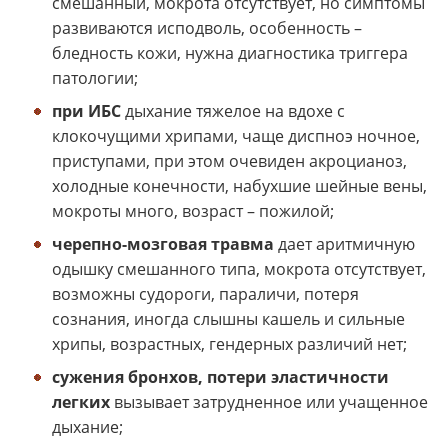
смешанный, мокрота отсутствует, но симптомы
развиваются исподволь, особенность –
бледность кожи, нужна диагностика триггера
патологии;
при ИБС
дыхание тяжелое на вдохе с
клокочущими хрипами, чаще диспноэ ночное,
приступами, при этом очевиден акроцианоз,
холодные конечности, набухшие шейные вены,
мокроты много, возраст – пожилой;
черепно-мозговая травма
дает аритмичную
одышку смешанного типа, мокрота отсутствует,
возможны судороги, параличи, потеря
сознания, иногда слышны кашель и сильные
хрипы, возрастных, гендерных различий нет;
сужения бронхов, потери эластичности
легких
вызывает затрудненное или учащенное
дыхание;