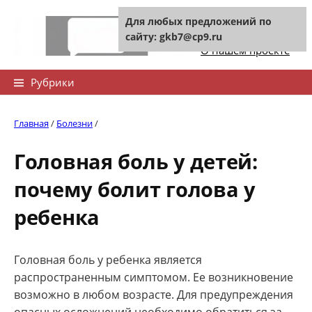
Skip
Для любых предложений по
to
Контакты сайта
сайту: gkb7@cp9.ru
content
О нашем проекте
Найти:
Рубрики
Главная
/
Болезни
/
Головная боль у детей:
почему болит голова у
ребенка
Головная боль у ребенка является
распространенным симптомом. Ее возникновение
возможно в любом возрасте. Для предупреждения
опасных осложнений необходимо обратиться за