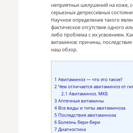
неприятных шелушений на коже, с
серьезных депрессивных состояний
Научное определение такого явлен
фактическое отсутствие одного ил
либо проблема с их усвоением. Ка
витаминов: причины, последствия
наш обзор.
1
Авитаминоз — что это такое?
2
Чем отличается авитаминоз от г
2.1
Авитаминоз. МКБ
3
Аптечные витамины
4
Все виды и типы авитаминоза
5
Последствия авитаминоза
6
Болезнь бери-бери
7
Диагностика