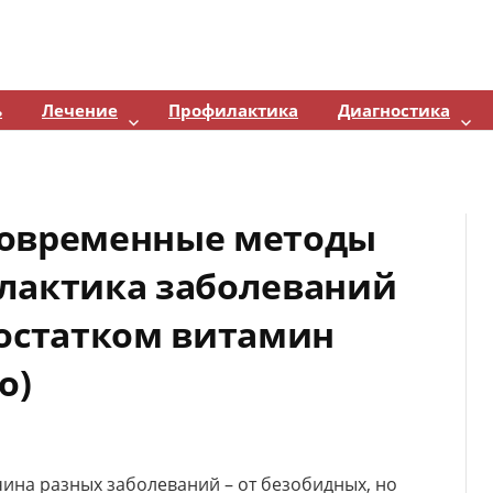
ь
Лечение
Профилактика
Диагностика
современные методы
лактика заболеваний
достатком витамин
о)
чина разных заболеваний – от безобидных, но