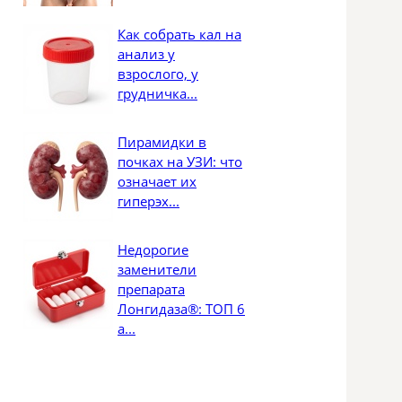
Как собрать кал на
анализ у
взрослого, у
грудничка...
Пирамидки в
почках на УЗИ: что
означает их
гиперэх...
Недорогие
заменители
препарата
Лонгидаза®: ТОП 6
а...