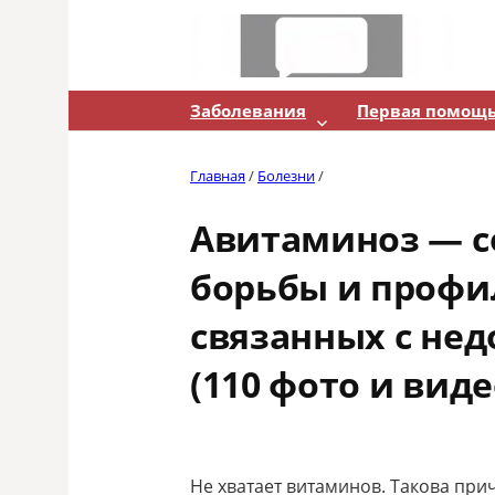
Skip
to
content
Заболевания
Первая помощ
Главная
/
Болезни
/
Авитаминоз — 
борьбы и профи
связанных с не
(110 фото и виде
Не хватает витаминов. Такова при