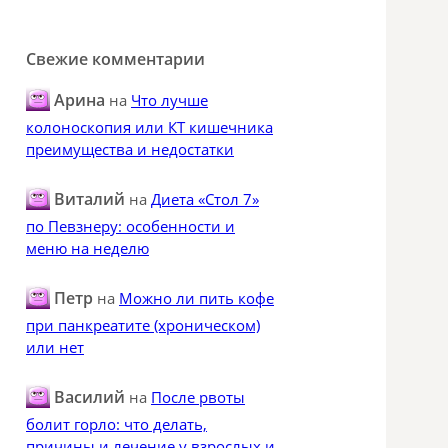
Свежие комментарии
Арина
на
Что лучше
колоноскопия или КТ кишечника
преимущества и недостатки
Виталий
на
Диета «Стол 7»
по Певзнеру: особенности и
меню на неделю
Петр
на
Можно ли пить кофе
при панкреатите (хроническом)
или нет
Василий
на
После рвоты
болит горло: что делать,
причины и лечение у взрослых и