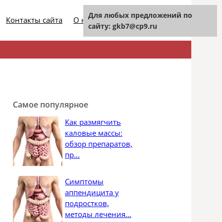
Для любых предложений по
Контакты сайта
О нашем проекте
сайту: gkb7@cp9.ru
Найти:
Самое популярное
Как размягчить
каловые массы:
обзор препаратов,
пр...
Симптомы
аппендицита у
подростков,
методы лечения...