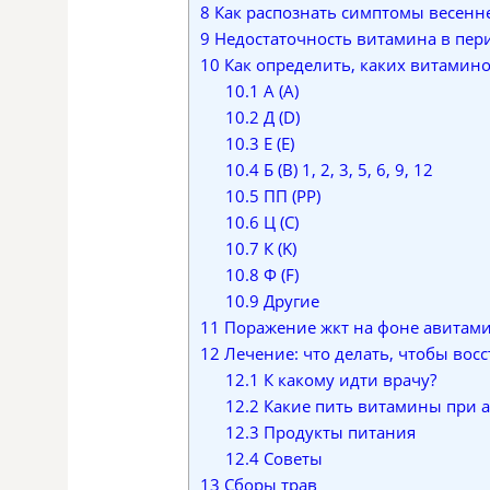
8
Как распознать симптомы весенн
9
Недостаточность витамина в пер
10
Как определить, каких витамино
10.1
А (A)
10.2
Д (D)
10.3
Е (E)
10.4
Б (B) 1, 2, 3, 5, 6, 9, 12
10.5
ПП (PP)
10.6
Ц (C)
10.7
К (K)
10.8
Ф (F)
10.9
Другие
11
Поражение жкт на фоне авитам
12
Лечение: что делать, чтобы вос
12.1
К какому идти врачу?
12.2
Какие пить витамины при 
12.3
Продукты питания
12.4
Советы
13
Сборы трав