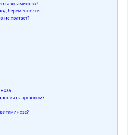
его авитаминоза?
иод беременности
в не хватает?
иноза
становить организм?
авитаминозе?