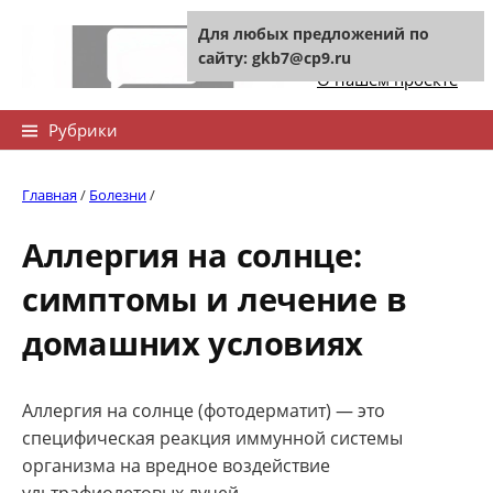
Skip
Для любых предложений по
to
Контакты сайта
сайту: gkb7@cp9.ru
content
О нашем проекте
Найти:
Рубрики
Главная
/
Болезни
/
Аллергия на солнце:
симптомы и лечение в
домашних условиях
Аллергия на солнце (фотодерматит) — это
специфическая реакция иммунной системы
организма на вредное воздействие
ультрафиолетовых лучей.