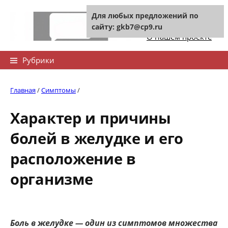
Skip
Для любых предложений по
to
Контакты сайта
сайту: gkb7@cp9.ru
content
О нашем проекте
Найти:
Рубрики
Главная
/
Симптомы
/
Характер и причины
болей в желудке и его
расположение в
организме
Боль в желудке — один из симптомов множества