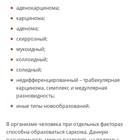
аденокарцинома;
карцинома;
аденома;
скиррозный;
мукоидный;
коллоидный;
солидный;
недифференцированный – трабекулярная
карцинома, симплекс и медуллярная
разновидность;
иные типы новообразований.
В организме человека при отдельных факторах
способна образоваться саркома. Данную
разновидность можно разделить на подвиды: