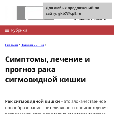
Skip
Для любых предложений по
to
Контакты сайта
сайту: gkb7@cp9.ru
content
О нашем проекте
Найти:
Рубрики
Главная
/
Прямая кишка
/
Симптомы, лечение и
прогноз рака
сигмовидной кишки
Рак сигмовидной кишки
– это злокачественное
новообразование эпителиального происхождения,