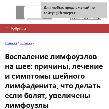
Skip
Для любых предложений по
to
Контакты сайта
сайту: gkb7@cp9.ru
content
О нашем проекте
Найти:
Рубрики
Главная
/
Болезни
/
Воспаление лимфоузлов
на шее: причины, лечение
и симптомы шейного
лимфаденита, что делать
если болят, увеличены
лимфоузлы