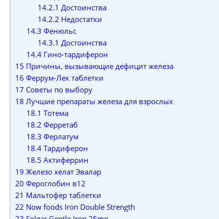
14.2.1
Достоинства
14.2.2
Недостатки
14.3
Фенюльс
14.3.1
Достоинства
14.4
Гино-тардиферон
15
Причины, вызывающие дефицит железа
16
Феррум-Лек таблетки
17
Советы по выбору
18
Лучшие препараты железа для взрослых
18.1
Тотема
18.2
Ферретаб
18.3
Ферлатум
18.4
Тардиферон
18.5
Актиферрин
19
Железо хелат Эвалар
20
Фероглобин в12
21
Мальтофер таблетки
22
Now foods Iron Double Strength
23
Solgar Gentle Iron 25mg