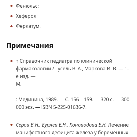
Фенюльс;
Хеферол;
Ферлатум.
Примечания
↑ Справочник педиатра по клинической
фармакологии / Гусель В. А., Маркова И. В. — 1-
е изд. —
М.
: Медицина, 1989. — С. 156—159. — 320 с. — 300
000 экз. — ISBN 5-225-01636-7.
Серов В.Н., Бурлев Е.Н., Коноводова Е.Н.
Лечение
манифестного дефицита железа у беременных