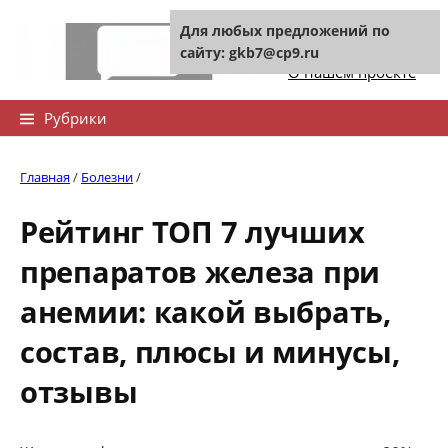
Skip
Для любых предложений по
to
Контакты сайта
сайту: gkb7@cp9.ru
content
О нашем проекте
Найти:
Рубрики
Главная
/
Болезни
/
Рейтинг ТОП 7 лучших
препаратов железа при
анемии: какой выбрать,
состав, плюсы и минусы,
отзывы