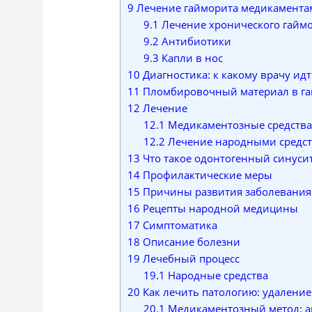
9
Лечение гайморита медикамента
9.1
Лечение хронического гайм
9.2
Антибиотики
9.3
Капли в нос
10
Диагностика: к какому врачу идт
11
Пломбировочный материал в гай
12
Лечение
12.1
Медикаментозные средства
12.2
Лечение народными средс
13
Что такое одонтогенный синуси
14
Профилактические меры
15
Причины развития заболевания
16
Рецепты народной медицины
17
Симптоматика
18
Описание болезни
19
Лечебный процесс
19.1
Народные средства
20
Как лечить патологию: удалени
20.1
Медикаментозный метод: ан