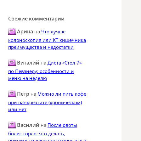
Свежие комментарии
Арина
на
Что лучше
колоноскопия или КТ кишечника
преимущества и недостатки
Виталий
на
Диета «Стол 7»
по Певзнеру: особенности и
меню на неделю
Петр
на
Можно ли пить кофе
при панкреатите (хроническом)
или нет
Василий
на
После рвоты
болит горло: что делать,
причины и лечение у взрослых и