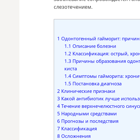
слезотечением.
1
Одонтогенный гайморит: причины
1.1
Описание болезни
1.2
Классификация: острый, хро
1.3
Причины образования одонто
киста
1.4
Симптомы гайморита: хронич
1.5
Постановка диагноза
2
Клинические признаки
3
Какой антибиотик лучше использо
4
Течение верхнечелюстного синус
5
Народными средствами
6
Прогнозы и последствия
7
Классификация
8
Осложнения