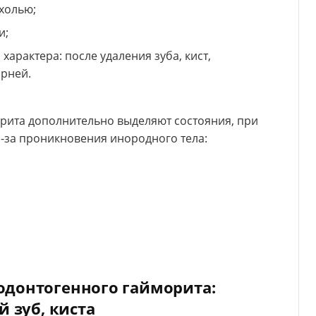
холью;
и;
арактера: после удаления зуба, кист,
орней.
рита дополнительно выделяют состояния, при
з-за проникновения инородного тела:
одонтогенного гайморита:
й зуб, киста