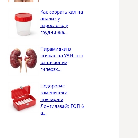
Как собрать кал на
анализ у
взрослого, у
грудничка...
Пирамидки в
почках на УЗИ: что
означает их
гиперэх...
Недорогие
заменители
препарата
Лонгидаза®: ТОП 6
а...