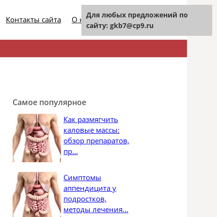
Для любых предложений по
Контакты сайта
О нашем проекте
сайту: gkb7@cp9.ru
Найти:
Самое популярное
Как размягчить
каловые массы:
обзор препаратов,
пр...
Симптомы
аппендицита у
подростков,
методы лечения...