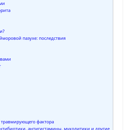
ми
орита
и?
моровой пазухе: последствия
твами
т
е травмирующего фактора
тибиотики, антигистамины, муколитики и другие