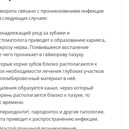
йморита связано с проникновением инфекции
в следующих случаях:
Ненадлежащий уход за зубами и
томатолога приводят к образованию кариеса,
екрозу нерва. Появившееся воспаление
е чего проникает в гайморову пазуху.
орые корни зубов близко располагаются к
ри необходимости лечения глубоких участков
 пломбировочный материал в неё.
даления образуется канал, через который
рень располагается близко к пазухе, то
с времени.
 периодонтит, пародонтоз и другие патологии.
та приводит к распространению инфекции.
 Частой причиной возникновения