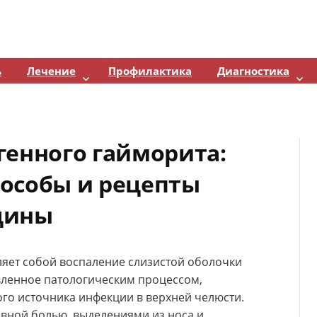
ь
Лечение
Профилактика
Диагностика
генного гайморита:
особы и рецепты
цины
яет собой воспаление слизистой оболочки
вленное патологическим процессом,
о источника инфекции в верхней челюсти.
вной болью, выделениями из носа и