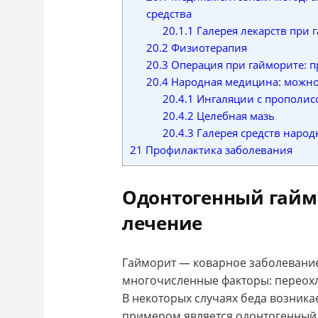
средства
20.1.1
Галерея лекарств при 
20.2
Физиотерапия
20.3
Операция при гайморите: п
20.4
Народная медицина: можно
20.4.1
Ингаляции с прополис
20.4.2
Целебная мазь
20.4.3
Галерея средств наро
21
Профилактика заболевания
Одонтогенный гайм
лечение
Гайморит — коварное заболевание
многочисленные факторы: переох
В некоторых случаях беда возника
примером является одонтогенный 