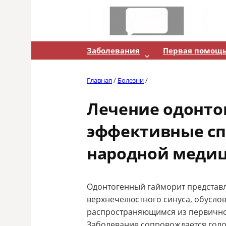
Skip
to
content
Заболевания
Первая помощ
Главная
/
Болезни
/
Лечение одонто
эффективные сп
народной меди
Одонтогенный гайморит представл
верхнечелюстного синуса, обусло
распространяющимся из первичног
Заболевание сопровождается голо