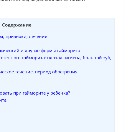
Содержание
, признаки, лечение
нический и другие формы гайморита
генного гайморита: плохая гигиена, больной зуб,
еское течение, период обострения
вать при гайморите у ребенка?
ита