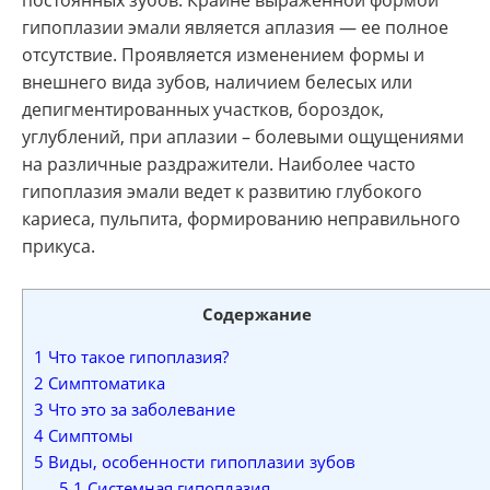
постоянных зубов. Крайне выраженной формой
гипоплазии эмали является аплазия — ее полное
отсутствие. Проявляется изменением формы и
внешнего вида зубов, наличием белесых или
депигментированных участков, бороздок,
углублений, при аплазии – болевыми ощущениями
на различные раздражители. Наиболее часто
гипоплазия эмали ведет к развитию глубокого
кариеса, пульпита, формированию неправильного
прикуса.
Содержание
1
Что такое гипоплазия?
2
Симптоматика
3
Что это за заболевание
4
Симптомы
5
Виды, особенности гипоплазии зубов
5.1
Системная гипоплазия