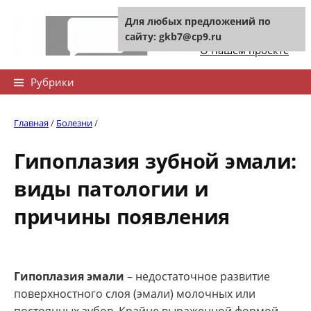
Skip
Для любых предложений по
to
Контакты сайта
сайту: gkb7@cp9.ru
content
О нашем проекте
Найти:
Рубрики
Главная
/
Болезни
/
Гипоплазия зубной эмали:
виды патологии и
причины появления
Гипоплазия эмали
– недостаточное развитие
поверхностного слоя (эмали) молочных или