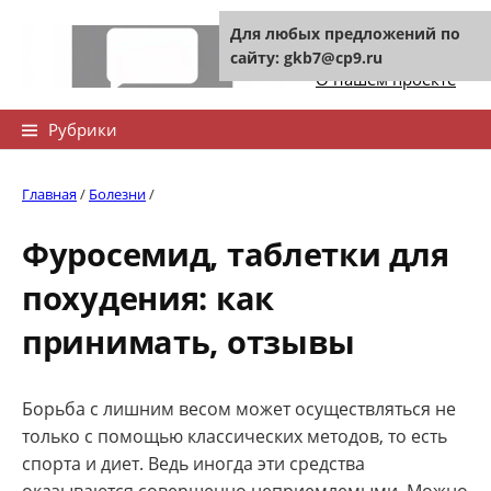
Skip
Для любых предложений по
to
Контакты сайта
сайту: gkb7@cp9.ru
content
О нашем проекте
Найти:
Рубрики
Главная
/
Болезни
/
Фуросемид, таблетки для
похудения: как
принимать, отзывы
Борьба с лишним весом может осуществляться не
только с помощью классических методов, то есть
спорта и диет. Ведь иногда эти средства
оказываются совершенно неприемлемыми. Можно