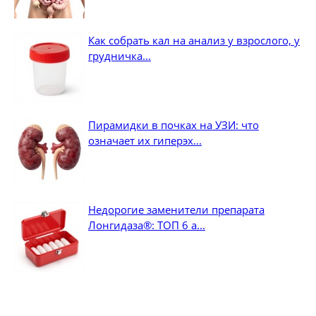
Как собрать кал на анализ у взрослого, у
грудничка...
Пирамидки в почках на УЗИ: что
означает их гиперэх...
Недорогие заменители препарата
Лонгидаза®: ТОП 6 а...