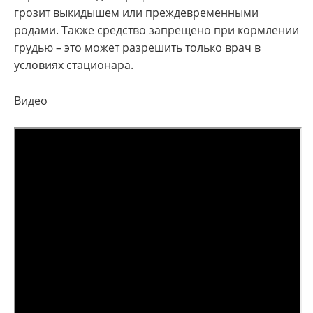
грозит выкидышем или преждевременными
родами. Также средство запрещено при кормлении
грудью – это может разрешить только врач в
условиях стационара.
Видео