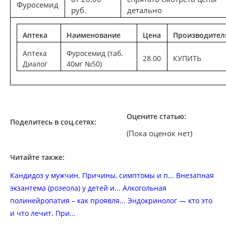
Фуросемид
руб.
детально
Аптека
Наименование
Цена
Производител
Аптека
Фуросемид (таб.
28.00
КУПИТЬ
Диалог
40мг №50)
Оцените статью:
Поделитесь в соц.сетях:
(Пока оценок нет)
Читайте также:
Кандидоз у мужчин. Причины, симптомы и п...
Внезапная
экзантема (розеола) у детей и...
Алкогольная
полинейропатия – как проявля...
Эндокринолог — кто это
и что лечит. При...