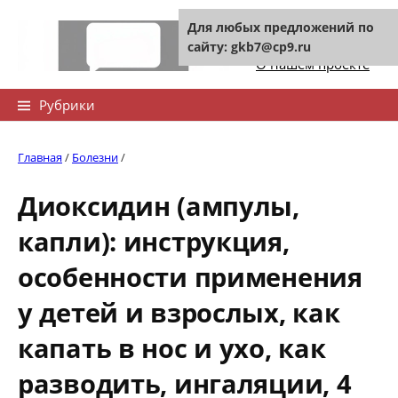
Skip
Для любых предложений по
to
Контакты сайта
сайту: gkb7@cp9.ru
content
О нашем проекте
Найти:
Рубрики
Главная
/
Болезни
/
Диоксидин (ампулы,
капли): инструкция,
особенности применения
у детей и взрослых, как
капать в нос и ухо, как
разводить, ингаляции, 4