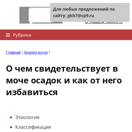
Skip
Для любых предложений по
to
Контакты сайта
сайту: gkb7@cp9.ru
content
О нашем проекте
Найти:
Рубрики
Главная
/
Анализ мочи
/
О чем свидетельствует в
моче осадок и как от него
избавиться
Этиология
Классификация